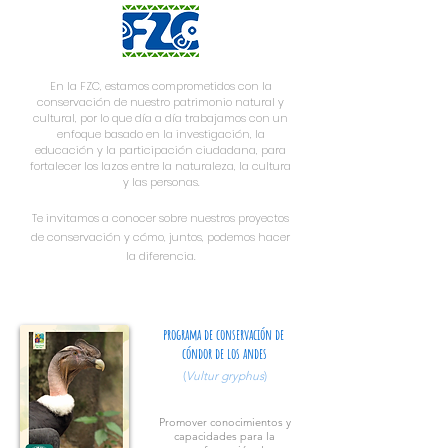
En la FZC, estamos comprometidos con la
conservación de nuestro patrimonio natural y
cultural, por lo que día a día trabajamos c
on un
enfoque basado en la investigación, la
educación y la participación ciudadana, para
fortalecer los lazos entre la naturaleza, la cultura
y las personas.
Te invitamos a conocer sobre nuestros proyectos
de conservación y cómo, juntos, podemos hacer
la diferencia.
programa de conservación de
cóndor de los andes
(
Vultur gryphus
)
Promover conocimientos y
capacidades para la