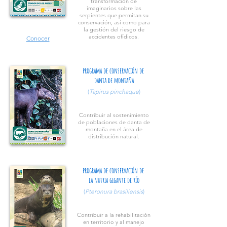
transformación de
imaginarios sobre las
serpientes que permitan su
conservación, así como para
la gestión del riesgo de
accidentes ofídicos.
Conocer
programa de conservación de
danta de montaña
(
Tapirus pinchaque
)
Contribuir al sostenimiento
de poblaciones de danta de
montaña en el área de
distribución natural.
Conocer
programa de conservación de
la nutria gigante de río
(
Pteronura brasiliensis
)
Contribuir a la rehabilitación
en territorio y al manejo