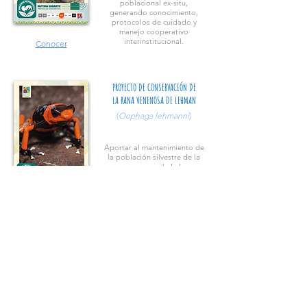
poblacional ex-situ,
generando conocimiento,
protocolos de cuidado y
manejo cooperativo
interinstitucional.
Conocer
PROYECTO DE CONSERVACIÓN DE
LA RANA VENENOSA DE LEHMAN
(
Oophaga lehmanni
)
Aportar al mantenimiento de
la población silvestre de la
rana venenosa de Lehman,
endémica del Valle del Cauca,
a través de la reproducción y
liberación.
Conocer
programa de conservación
de serpientes
Amigas desconocidas
Promover conocimientos y