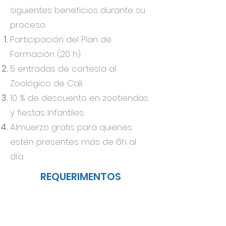
siguientes beneficios durante su
proceso:
Participación del Plan de
Formación (20 h).
5 entradas de cortesía al
Zoológico de Cali.
10 % de descuento en zootiendas
y fiestas Infantiles.
Almuerzo gratis para quienes
estén presentes más de 6h al
día.
REQUERIMENTOS
Ser mayor de edad.
Tener tiempo disponible al
menos una jornada (9am – 1pm /