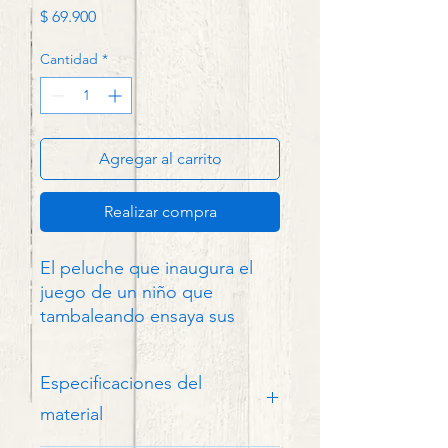
Precio
$ 69.900
Cantidad
*
Agregar al carrito
Realizar compra
El peluche que inaugura el
juego de un niño que
tambaleando ensaya sus
primeros pasos, o que
enriquece y lleva la selva a la
Especificaciones del
habitación de una joven que
profesó desde pequeña su
material
encanto por los grandes