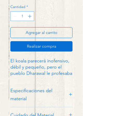
Cantidad
*
Agregar al carrito
Realizar compra
El koala parecerá inofensivo,
débil y pequeño, pero el
pueblo Dharawal le profesaba
tal respeto y admiración, que
consideran fue el animal que
Especificaciones del
ayudó a remar el bote con el
que llegaron sus antepasados
material
a Australia. Un ícono de la
Peluches de felpa
constancia, la vida lenta y los
Cuidado del Material