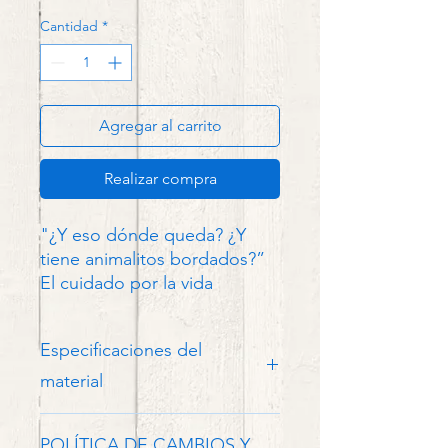
Cantidad
*
Agregar al carrito
Realizar compra
"¿Y eso dónde queda? ¿Y
tiene animalitos bordados?”
El cuidado por la vida
también necesita
oportunidades para
Especificaciones del
conversar, para contar
historias. Una gorra Zoocali -
material
como un tatuaje o un vaso-
PREMIUM GAMUZA Y BEIGE
es de esas excusas para una
POLÍTICA DE CAMBIOS Y