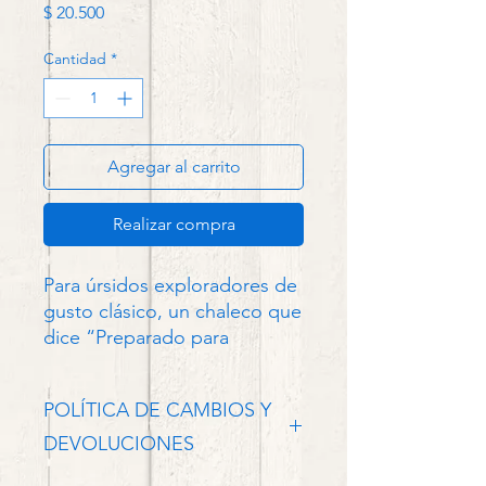
Precio
$ 20.500
Cantidad
*
Agregar al carrito
Realizar compra
Para úrsidos exploradores de
gusto clásico, un chaleco que
dice “Preparado para
cualquier situación”.
POLÍTICA DE CAMBIOS Y
La ropa es expresión de
quienes somos, los colores
DEVOLUCIONES
que nos agradan, las formas