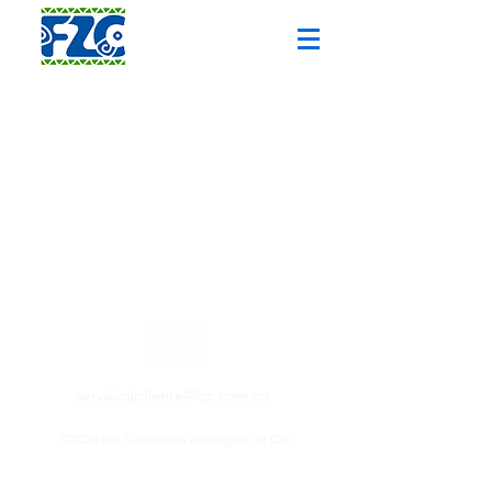
servicioalcliente@fzc.com.co
(57) 316 7412350
©2020 por Fundación Zoológica de Cali