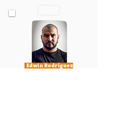
Edwin Rodríguez
P.
Soy fotoperiodista con conocimientos
en fotografía de naturaleza y con más
de 8 años de experiencia trabajando
para agencias de prensa
internacionales como Mira-V
Fotoperiodismo, Anadolu Agency, AFP,
EFE, Reuters, entre otras.