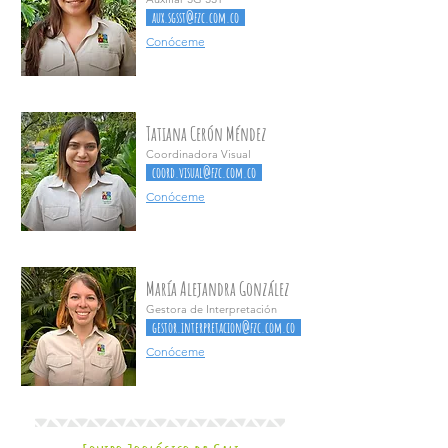
aux.sgsst@fzc.com.co
Conóceme
Tatiana Cerón Méndez
Coordinadora Visual
coord.visual@fzc.com.co
Conóceme
María Alejandra González
Gestora de Interpretación
gestor.interpretacion@fzc.com.co
Conóceme