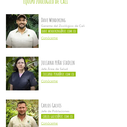
Equipo Zoológico de Cali
Dave Wehdeking
Gerente del Zoológico de Cali
dave.wehdeking@fzc.com.co
Conóceme
JULIANA PEÑA STADLIN
Jefe Área de Salud
JULIANA.PENA@fzc.com.co
Conóceme
Carlos Galvis
Jefe de Poblaciones
carlos.galvis@fzc.com.co
Conóceme