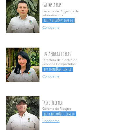
Carlos Arias
Gerente de Proyectos de
Infraestructura
carlos.arias@fzc.com.co
Conóceme
Luz Andrea Torres
Directora del Centro de
Servicios Compartidos
luz.torres@fzc.com.co
Conóceme
Jairo Becerra
Gerente de Riesgos
jairo.becerra@fzc.com.co
Conóceme