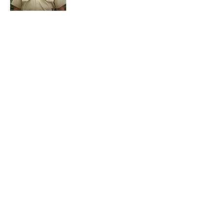
Laura Cubides Jiménez
Coord.
de Bienestar Animal y
Enriquecimiento Ambiental.
coord.enriquecimiento@fzc.com.co
Conóceme
Brian Silvano Valdovino
Jefe de Cuidado y Manejo
jefe.manejo@fzc.com.co
Conóceme
Diana Buitrago
Veterinaria Medicina Reactiva
diana.buitrago@fzc.com.co