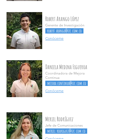
Robert Arango López
Gerente de Investigación
robert.arango@fzc.com.co
Conóceme
Daniela Medina Figueroa
Coordinadora de Mejora
Continua
mejora.continua@fzc.com.co
Conóceme
Meriel Rodríguez
Jefe de Comunicaciones
meriel.rodriguez@fzc.com.co
Conóceme