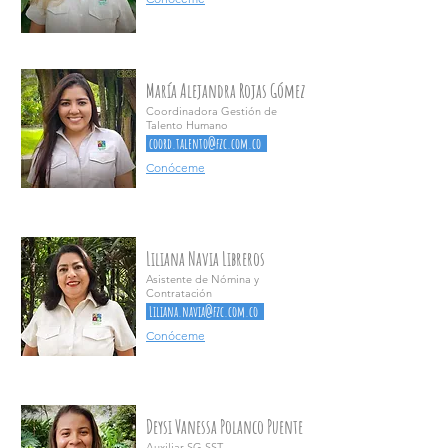
María Alejandra Rojas Gómez
Coordinadora Gestión de
Talento Humano
coord.talento@fzc.com.co
Conóceme
Liliana Navia Libreros
Asistente de Nómina y
Contratación
Liliana.navia@fzc.com.co
Conóceme
Deysi Vanessa Polanco Puente
Auxiliar SG SST